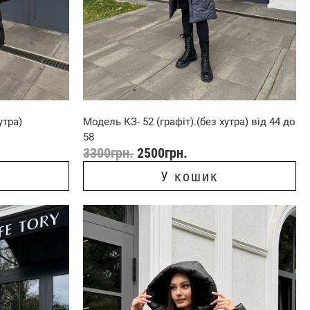
утра)
Модель КЗ- 52 (графіт).(без хутра) від 44 до
58
3300
грн.
2500
грн.
У кошик