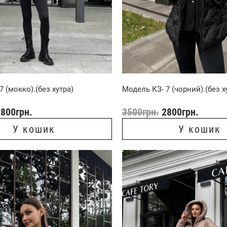
 (мокко).(без хутра)
Модель КЗ- 7 (чорний).(без х
2800
грн.
3500
грн.
2800
грн.
У кошик
У кошик