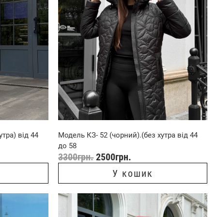
утра) від 44
Модель КЗ- 52 (чорний).(без хутра від 44
до 58
3300
грн.
2500
грн.
У кошик