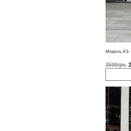
Модель КЗ- 7
3500
грн.