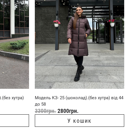
.(без хутра)
Модель КЗ- 25 (шоколад).(без хутра) від 44
до 58
3300
грн.
2800
грн.
У кошик