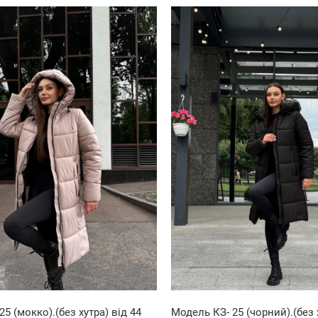
5 (мокко).(без хутра) від 44
Модель КЗ- 25 (чорний).(без х