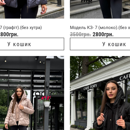
 (графіт).(без хутра)
Модель КЗ- 7 (молоко).(без х
2800
грн.
3500
грн.
2800
грн.
У кошик
У кошик