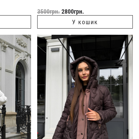
3500
грн.
2800
грн.
У кошик