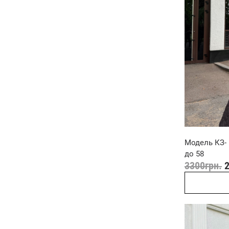
Модель КЗ- 
до 58
3300
грн.