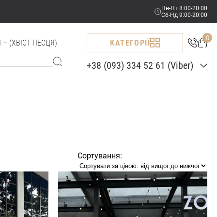
Пн-Пт 8:00-20:00
Сб-Нд 9:00-20:00
0
 – (ХВІСТ ПЕСЦЯ)
КАТЕГОРІЇ
+38 (093) 334 52 61 (Viber)
+38(096)-251-64-52
+38(096)-950-32-79
(Viber)
+38(093)-334-52-61