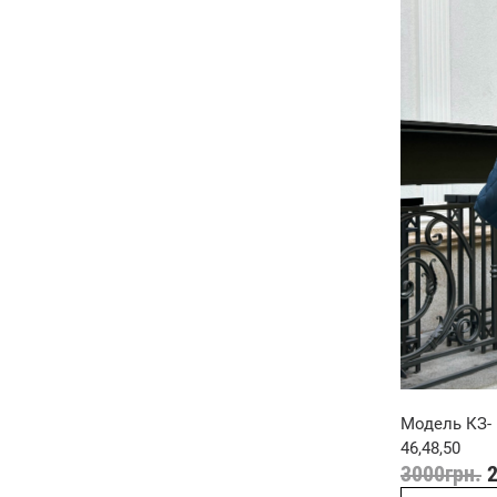
Модель КЗ- 
46,48,50
3000
грн.