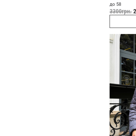
до 58
3300
грн.