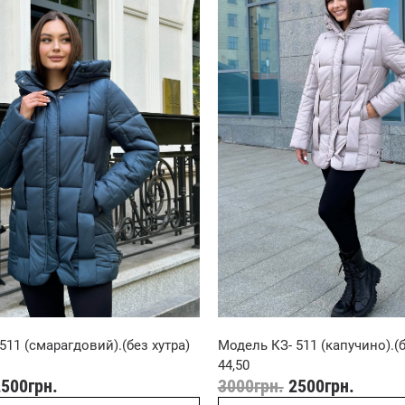
511 (смарагдовий).(без хутра)
Модель КЗ- 511 (капучино).(б
44,50
2500
грн.
3000
грн.
2500
грн.