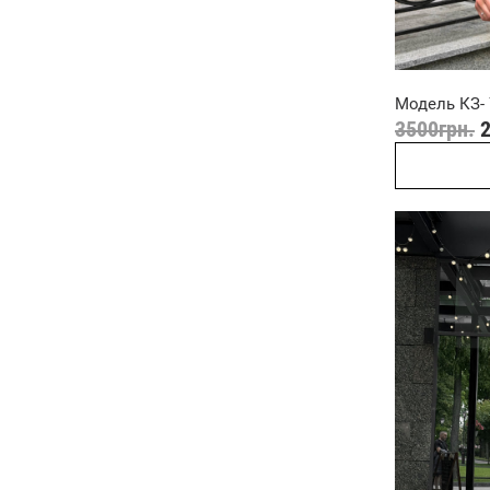
Модель КЗ- 7
3500
грн.