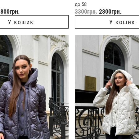
до 58
2800
грн.
3300
грн.
2800
грн.
У кошик
У кошик