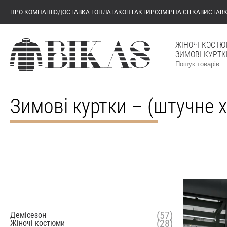
ПРО КОМПАНІЮ
ДОСТАВКА І ОПЛАТА
КОНТАКТИ
РОЗМІРНА СІТКА
ВИСТАВ
ЖІНОЧІ КОСТ
ЗИМОВІ КУРТКИ
Зимові куртки – (штучне х
(57)
Демісезон
(28)
Жіночі костюми