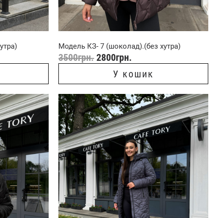
утра)
Модель КЗ- 7 (шоколад).(без хутра)
3500
грн.
2800
грн.
У кошик