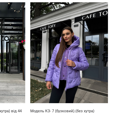
утра) від 44
Модель КЗ- 7 (бузковий).(без хутра)