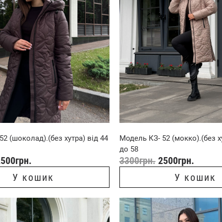
52 (шоколад).(без хутра) від 44
Модель КЗ- 52 (мокко).(без х
до 58
2500
грн.
3300
грн.
2500
грн.
У кошик
У кошик