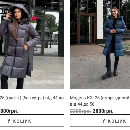
5 (графіт).(без хутра) від 44 до
Модель КЗ- 25 (смарагдовий)
від 44 до 58
2800
грн.
3300
грн.
2800
грн.
У кошик
У кошик