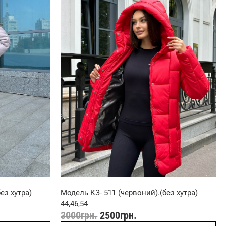
ез хутра)
Модель КЗ- 511 (червоний).(без хутра)
44,46,54
3000
грн.
2500
грн.